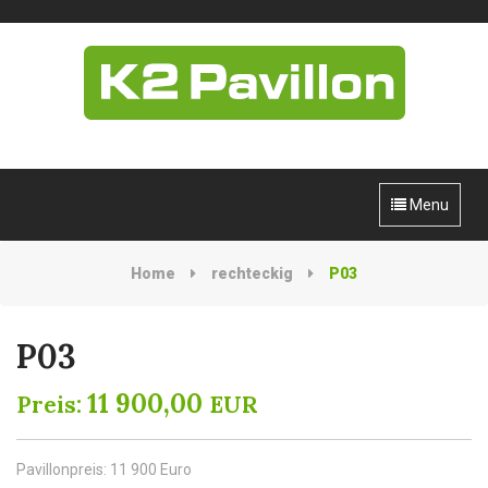
Menu
Home
rechteckig
P03
P03
11 900,00
Preis:
EUR
Pavillonpreis: 11 900 Euro