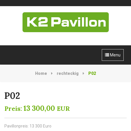
Menu
Home
rechteckig
P02
P02
13 300,00
Preis:
EUR
Pavillonpreis: 13 300 Euro