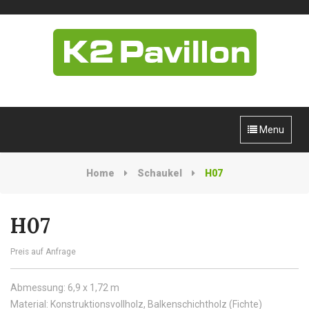
Menu
Home
Schaukel
H07
H07
Preis auf Anfrage
Abmessung: 6,9 x 1,72 m
Material: Konstruktionsvollholz, Balkenschichtholz (Fichte)